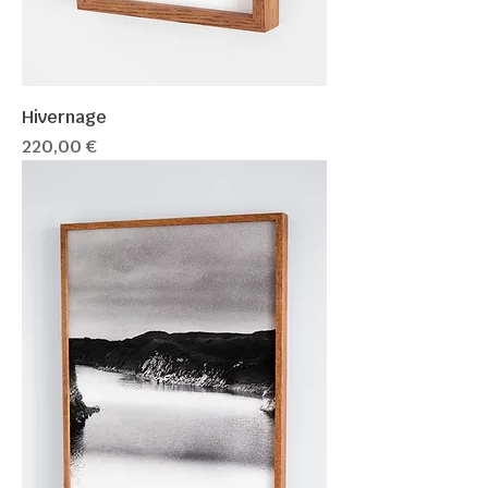
Hivernage
Prix
220,00 €