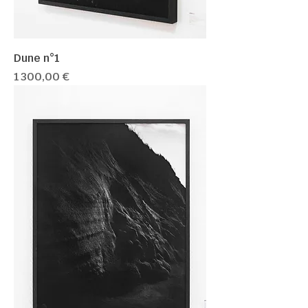
Dune n°1
Prix
1 300,00 €