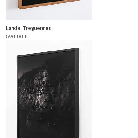
Lande, Treguennec.
Prix
590,00 €