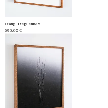
Etang, Treguennec.
Prix
590,00 €