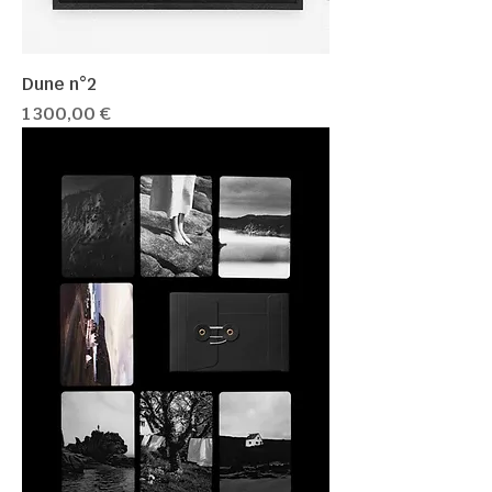
Dune n°2
Prix
1 300,00 €