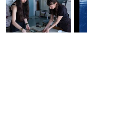
Atelier donné avec Coline Jourdan dans le cadre
des
Ateliers Maezad
. Partant d'images du
territoire, aussi bien argentique que numérique,
les participantes à cet atelier ont pu réaliser des
cartes postales pour leurs futures
correspondances en tirages cyanotype, virage
couleur et empreinte en linogravure.
Bourse -
Aide aux jeunes artistes