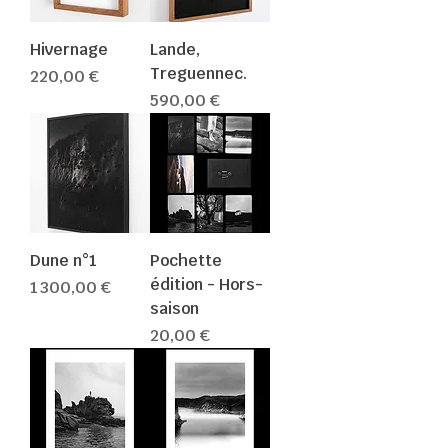
Hivernage
Lande,
Treguennec.
Prix
220,00 €
Prix
590,00 €
Dune n°1
Pochette
édition - Hors-
Prix
1 300,00 €
saison
Prix
20,00 €